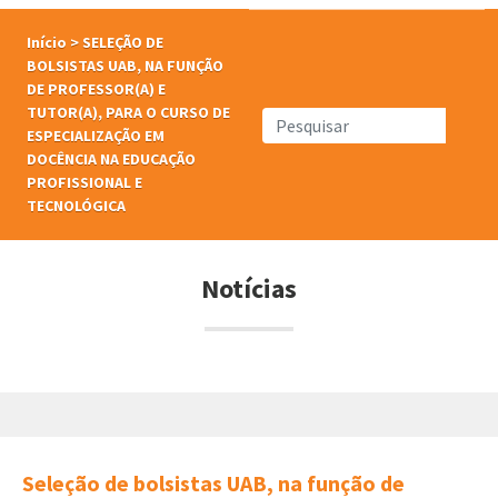
Início
>
SELEÇÃO DE
BOLSISTAS UAB, NA FUNÇÃO
DE PROFESSOR(A) E
TUTOR(A), PARA O CURSO DE
ESPECIALIZAÇÃO EM
DOCÊNCIA NA EDUCAÇÃO
PROFISSIONAL E
TECNOLÓGICA
Notícias
Seleção de bolsistas UAB, na função de