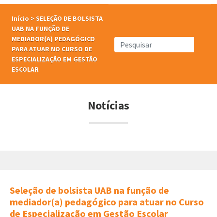
Início
>
SELEÇÃO DE BOLSISTA
UAB NA FUNÇÃO DE
MEDIADOR(A) PEDAGÓGICO
PARA ATUAR NO CURSO DE
ESPECIALIZAÇÃO EM GESTÃO
ESCOLAR
Notícias
Seleção de bolsista UAB na função de
mediador(a) pedagógico para atuar no Curso
de Especialização em Gestão Escolar