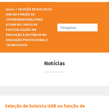
Início
>
SELEÇÃO DE BOLSISTA
UAB NA FUNÇÃO DE
COORDENADOR(A) PARA
ATUAR NO CURSO DE
ESPECIALIZAÇÃO EM
EDUCAÇÃO A DISTÂNCIA NA
EDUCAÇÃO PROFISSIONAL E
TECNOLÓGICA
Notícias
Seleção de bolsista UAB na função de