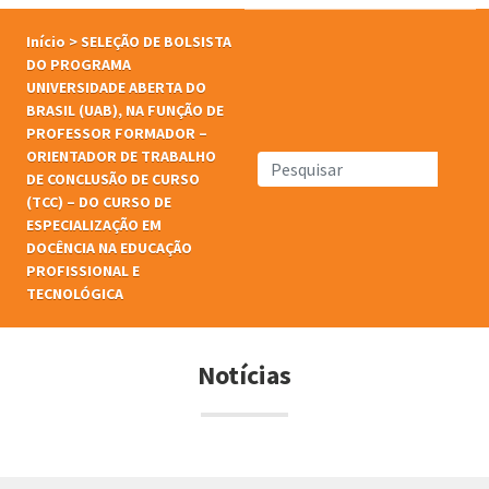
Início
>
SELEÇÃO DE BOLSISTA
DO PROGRAMA
UNIVERSIDADE ABERTA DO
BRASIL (UAB), NA FUNÇÃO DE
PROFESSOR FORMADOR –
ORIENTADOR DE TRABALHO
DE CONCLUSÃO DE CURSO
(TCC) – DO CURSO DE
ESPECIALIZAÇÃO EM
DOCÊNCIA NA EDUCAÇÃO
PROFISSIONAL E
TECNOLÓGICA
Notícias