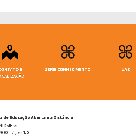
CONTATO E
SÉRIE CONHECIMENTO
UAB
OCALIZAÇÃO
a de Educação Aberta e a Distância
H Rolfs s/n
70-000, Viçosa/MG