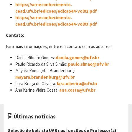
https://serieconhecimento.
cead.ufv.br/edicoes/edicao44-
vol02.pdf
https://serieconhecimento.
cead.ufv.br/edicoes/edicao44-
vol03.pdf
Contato:
Para mais informações, entre em contato com os autores:
Danila Ribeiro Gomes:
danila.gomes@ufv.br
Paulo Ricardo da Silva Simão:
paulo.simao@ufv.br
Mayara Romagnha Brandenburg:
mayara.brandenburg@ufv.br
Lara Braga de Oliveira:
lara.oliveira@ufv.br
Ana Karine Vieira Costa:
ana.costa@ufv.br
Últimas notícias
Seleção de bolsista UAB nas funções de Professor(a)