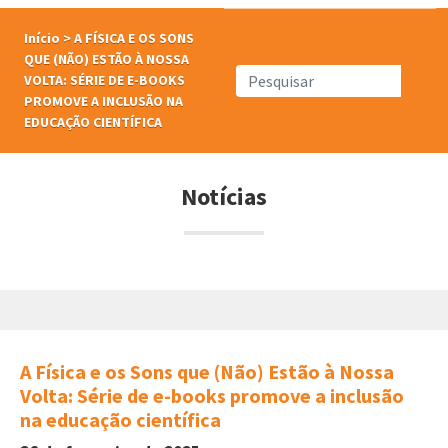
Início
>
A FÍSICA E OS SONS
QUE (NÃO) ESTÃO À NOSSA
VOLTA: SÉRIE DE E-BOOKS
PROMOVE A INCLUSÃO NA
EDUCAÇÃO CIENTÍFICA
Notícias
A Física e os Sons que (Não) Estão à Nossa
Volta: Série de e-books promove a inclusão
na educação científica