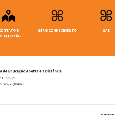
CONTATO E
SÉRIE CONHECIMENTO
UAB
OCALIZAÇÃO
a de Educação Aberta e a Distância
H Rolfs s/n
70-000, Viçosa/MG