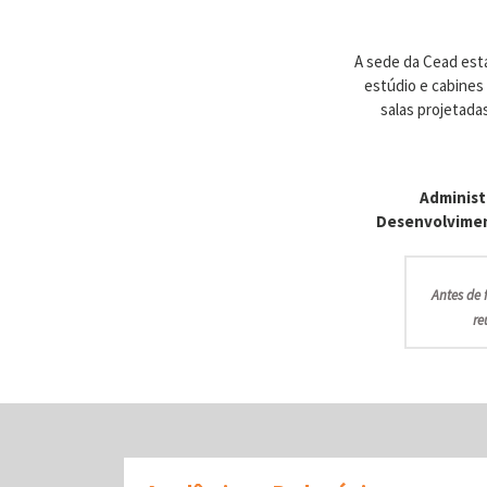
A sede da Cead está
estúdio e cabines
salas projetada
Administ
Desenvolviment
Antes de 
re