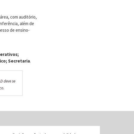
área, com auditório,
nferência, além de
cesso de ensino-
erativos;
co; Secretaria
.
AD deve se
co.